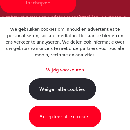
Inschrijven
Je ontvangt nieuws en updates over Vernaillen, we sturen je
maximum één nieuwsbrief per maand.
We gebruiken cookies om inhoud en advertenties te
personaliseren, sociale mediafuncties aan te bieden en
ons verkeer te analyseren. We delen ook informatie over
uw gebruik van onze site met onze partners voor sociale
media, reclame en analytics.
Wijzig voorkeuren
Cookies
|
Privacy
|
Disclaimer
|
Algemene
voorwaarden
Weiger alle cookies
Created by Udesite
Accepteer alle cookies